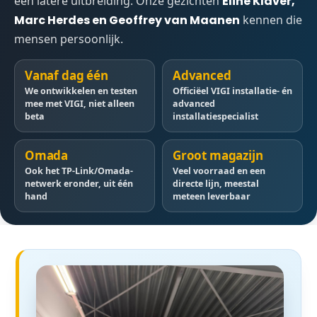
een latere uitbreiding. Onze gezichten
Eline Klaver,
Marc Herdes en Geoffrey van Maanen
kennen die
mensen persoonlijk.
Vanaf dag één
Advanced
We ontwikkelen en testen
Officiëel VIGI installatie- én
mee met VIGI, niet alleen
advanced
beta
installatiespecialist
Omada
Groot magazijn
Ook het TP-Link/Omada-
Veel voorraad en een
netwerk eronder, uit één
directe lijn, meestal
hand
meteen leverbaar