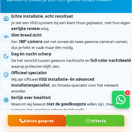
Echte installatie, echt resultaat
Je ziet een VIGI-systeem bij een klant thuis geplaatst, met hun eigen
eerlijke review
erbij.
Slim breed zicht
Een
180°-camera
ziet net zoveel als twee gewone camera’s samen,
dus je hebt er vaak maar één nodig.
Dag én nacht scherp
Zie het verschil tussen gewoon nachtzicht en
full-color nachtbeeld
waarop je kleuren blijft zien.
Officieel specialist
Wij zijn officieel
VIGI installatie- én advanced
installatiespecialist
, en Omada-specialist voor het netwerk
eronder.
Eerlijk over kwaliteit
Waarom wij bewust
niet de goedkoopste
willen zijn, maar wel een
systeem dat jarenlang scherp beeld geeft.
Advies gesprek
Offerte
Bekijk wat jouw VIGI-systeem kost →