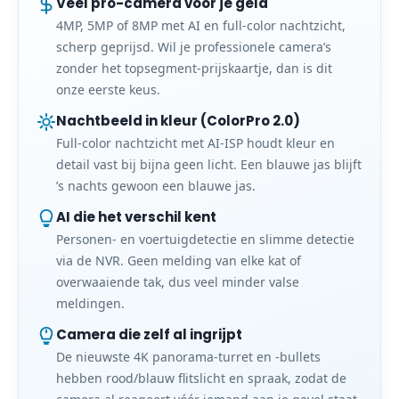
Veel pro-camera voor je geld
4MP, 5MP of 8MP met AI en full-color nachtzicht,
scherp geprijsd. Wil je professionele camera’s
zonder het topsegment-prijskaartje, dan is dit
onze eerste keus.
Nachtbeeld in kleur (ColorPro 2.0)
Full-color nachtzicht met AI-ISP houdt kleur en
detail vast bij bijna geen licht. Een blauwe jas blijft
’s nachts gewoon een blauwe jas.
AI die het verschil kent
Personen- en voertuigdetectie en slimme detectie
via de NVR. Geen melding van elke kat of
overwaaiende tak, dus veel minder valse
meldingen.
Camera die zelf al ingrijpt
De nieuwste 4K panorama-turret en -bullets
hebben rood/blauw flitslicht en spraak, zodat de