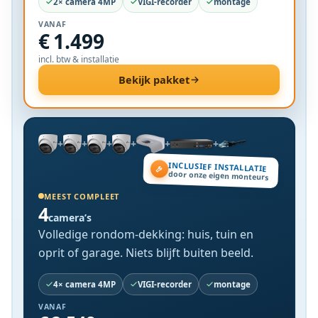
2× camera 4MP
VIGI-recorder
montage
VANAF
€ 1.499
incl. btw & installatie
Bekijk pakket
+
+
+
+
+
+
INCLUSIEF INSTALLATIE
door onze eigen monteurs
MEEST COMPLEET
4
camera’s
Volledige rondom-dekking: huis, tuin en
oprit of garage. Niets blijft buiten beeld.
4× camera 4MP
VIGI-recorder
montage
VANAF