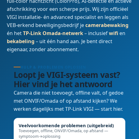
full-color nachtzicht (ColorPro), AI-detectie en actieve
afschrikking voor een scherpe prijs. Wij zijn officiëel
VIGI installatie- én advanced specialist en leggen als
VEB-erkend beveiligingsbedrijf je
camerabewaking
én het
TP-Link Omada-netwerk
– inclusief
wifi
en
bekabeling
– uit één hand aan. Je bent direct
eigenaar, zonder abonnement.
HULP & PROBLEMEN OPLOSSEN
Loopt je VIGI-systeem vast?
Hier vind je het antwoord
Camera die niet toevoegt, offline valt, of gedoe
met ONVIF/Omada of op afstand kijken? We
werken dagelijks met TP-Link VIGI — start hier.
Veelvoorkomende problemen (uitgebreid)
Toevoegen, offline, ONVIF/Omada, op afstand —
symptoom→oplossing