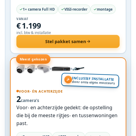
1× camera Full HD
VIGI-recorder
montage
VANAF
€ 1.199
incl. btw & installatie
Stel pakket samen
Meest gekozen
+
+
+
+
INCLUSIEF INSTALLATIE
door onze eigen monteurs
VOOR- ÉN ACHTERZIJDE
2
camera’s
Voor- en achterzijde gedekt: de opstelling
die bij de meeste rijtjes- en tussenwoningen
past.