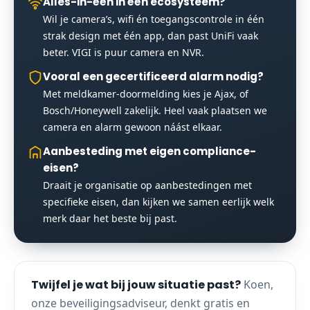
Alles-in-één in één ecosysteem?
Wil je camera’s, wifi én toegangscontrole in één
strak design met één app, dan past UniFi vaak
beter. VIGI is puur camera en NVR.
Vooral een gecertificeerd alarm nodig?
Met meldkamer-doormelding kies je Ajax, of
Bosch/Honeywell zakelijk. Heel vaak plaatsen we
camera en alarm gewoon náást elkaar.
Aanbesteding met eigen compliance-
eisen?
Draait je organisatie op aanbestedingen met
specifieke eisen, dan kijken we samen eerlijk welk
merk daar het beste bij past.
Twijfel je wat bij jouw situatie past?
Koen,
onze beveiligingsadviseur, denkt gratis en