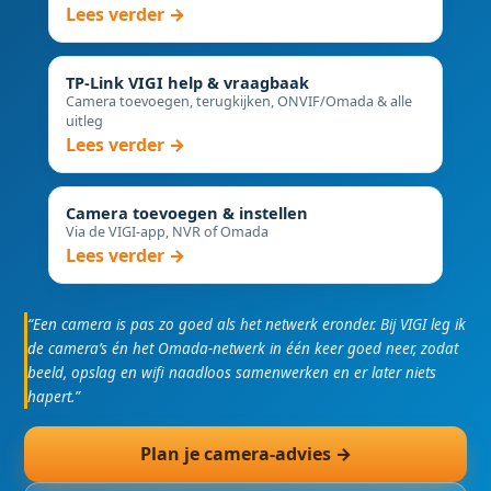
Lees verder →
TP-Link VIGI help & vraagbaak
Camera toevoegen, terugkijken, ONVIF/Omada & alle
uitleg
Lees verder →
Camera toevoegen & instellen
Via de VIGI-app, NVR of Omada
Lees verder →
“Een camera is pas zo goed als het netwerk eronder. Bij VIGI leg ik
de camera’s én het Omada-netwerk in één keer goed neer, zodat
beeld, opslag en wifi naadloos samenwerken en er later niets
hapert.”
Plan je camera-advies →