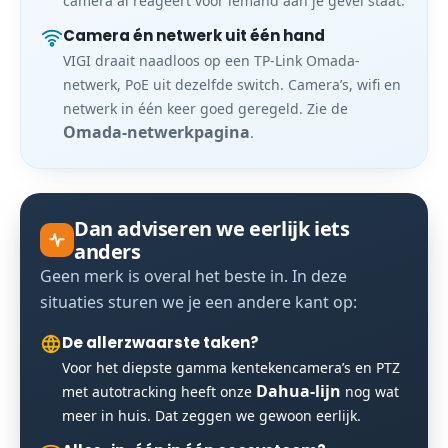
camera al reageert vóór iemand aan je gevel staat.
Camera én netwerk uit één hand
VIGI draait naadloos op een TP-Link Omada-
netwerk, PoE uit dezelfde switch. Camera’s, wifi en
netwerk in één keer goed geregeld. Zie de
Omada-netwerkpagina
.
Dan adviseren we eerlijk iets
anders
Geen merk is overal het beste in. In deze
situaties sturen we je een andere kant op:
De allerzwaarste taken?
Voor het diepste gamma kentekencamera’s en PTZ
Dahua-lijn
met autotracking heeft onze
nog wat
meer in huis. Dat zeggen we gewoon eerlijk.