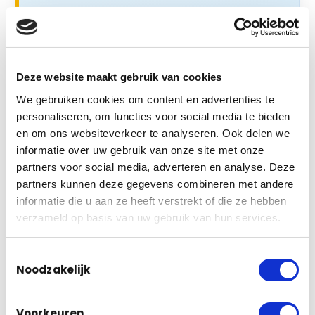
Patrick van VIGI kwam
langs, en was onder de
indruk van ons maatwerk
Voor een lastige klus maakten we een
Deze website maakt gebruik van cookies
speciale beugel op maat
, zodat een VIGI-
We gebruiken cookies om content en advertenties te
camera precies goed hing waar het moest.
personaliseren, om functies voor social media te bieden
Toen Patrick van VIGI dat zag, was hij er
en om ons websiteverkeer te analyseren. Ook delen we
oprecht van onder de indruk. Precies zo
informatie over uw gebruik van onze site met onze
werkt die vriendschap: geen helpdesk ver
partners voor social media, adverteren en analyse. Deze
partners kunnen deze gegevens combineren met andere
weg, maar de mensen zelf, die gewoon bij
informatie die u aan ze heeft verstrekt of die ze hebben
ons langskomen.
verzameld op basis van uw gebruik van hun services.
Die korte lijn merk je in het werk. We denken
mee over nieuwe producten, testen samen,
Toestemmingsselectie
Noodzakelijk
en lossen op wat anderen laten liggen. Zit
een klus technisch
écht ingewikkeld
, dan
bedenken we samen een oplossing, vaak
Voorkeuren