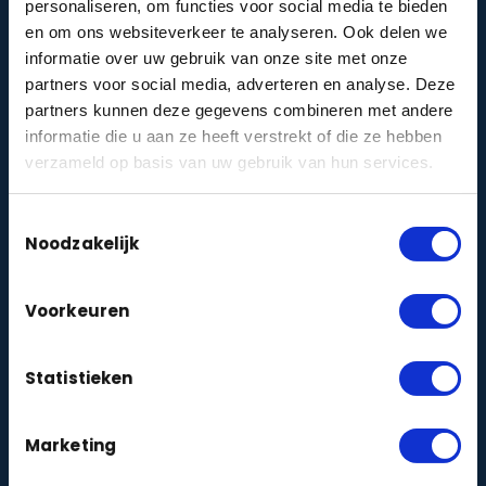
personaliseren, om functies voor social media te bieden
Teken je camera’s in op de luchtfoto van je eigen
woning en zie direct je dekking.
en om ons websiteverkeer te analyseren. Ook delen we
Open de tool →
informatie over uw gebruik van onze site met onze
partners voor social media, adverteren en analyse. Deze
partners kunnen deze gegevens combineren met andere
Risicoklasse & verzekering
informatie die u aan ze heeft verstrekt of die ze hebben
Ontdek welke beveiligingsklasse (alarmklasse) je
verzameld op basis van uw gebruik van hun services.
verzekeraar eist — in één minuut.
Doe de check →
Toestemmingsselectie
Noodzakelijk
VvE-cameraprotocol
Stel een AVG-proof cameraprotocol samen voor
Voorkeuren
je Vereniging van Eigenaren.
Maak protocol →
Statistieken
Woon ik veilig?
Marketing
Doe de korte veiligheidsquiz en krijg direct
persoonlijk advies voor jouw woning.