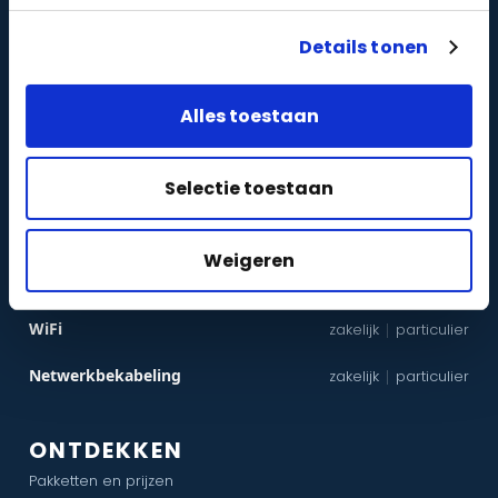
Doe de quiz →
Details tonen
DIENSTEN
Alles toestaan
Camerabewaking
zakelijk
particulier
|
Selectie toestaan
Alarmbeveiliging
zakelijk
particulier
|
Toegangscontrole
zakelijk
particulier
|
Weigeren
Intercom
zakelijk
particulier
|
WiFi
zakelijk
particulier
|
Netwerkbekabeling
zakelijk
particulier
|
ONTDEKKEN
Pakketten en prijzen