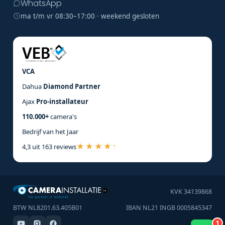
WhatsApp
ma t/m vr 08:30–17:00 · weekend gesloten
VCA
Dahua
Diamond Partner
Ajax
Pro-installateur
110.000+
camera's
Bedrijf van het Jaar
4,3 uit 163 reviews
KVK 34139868
BTW NL8201.63.405B01
IBAN NL21 INGB 0005845347