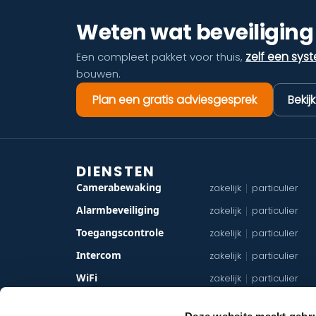
Weten wat beveiliging 
zelf een sys
Een compleet pakket voor thuis,
bouwen.
Plan een gratis adviesgesprek
Bekij
DIENSTEN
Camerabewaking
zakelijk
particulier
|
Alarmbeveiliging
zakelijk
particulier
|
Toegangscontrole
zakelijk
particulier
|
Intercom
zakelijk
particulier
|
WiFi
zakelijk
particulier
|
Netwerkbekabeling
zakelijk
particulier
|