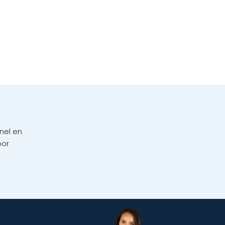
nel en
oor