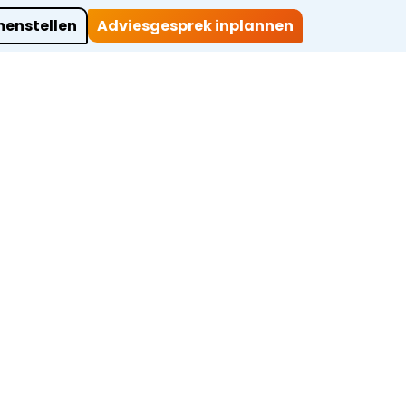
enstellen
Adviesgesprek inplannen
ocaties
Werkwijze
Over ons
Projecten
Contact