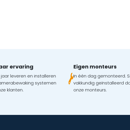
jaar ervaring
Eigen monteurs
 jaar leveren en installeren
In één dag gemonteerd. S
camerabewaking systemen
vakkundig geïnstalleerd d
nze klanten.
onze monteurs.