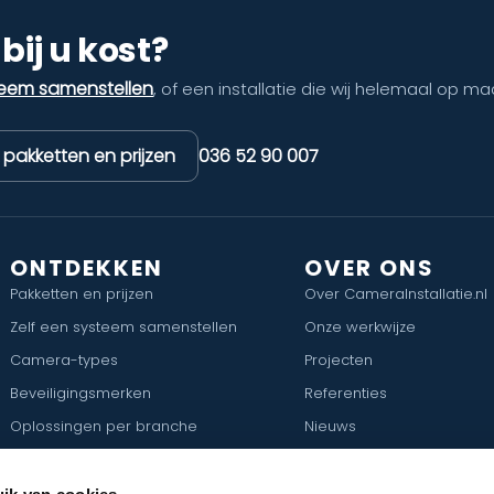
bij u kost?
teem samenstellen
, of een installatie die wij helemaal op ma
k pakketten en prijzen
036 52 90 007
ONTDEKKEN
OVER ONS
Pakketten en prijzen
Over CameraInstallatie.nl
Zelf een systeem samenstellen
Onze werkwijze
Camera-types
Projecten
Beveiligingsmerken
Referenties
Oplossingen per branche
Nieuws
Camerabewaking per plaats
Vacatures
Gratis VvE-cameraprotocol