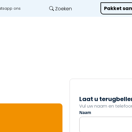
Pakket sam
Zoeken
tsapp ons
Onze diensten
L
Laat u terugbelle
Vul uw naam en telefoon
Naam