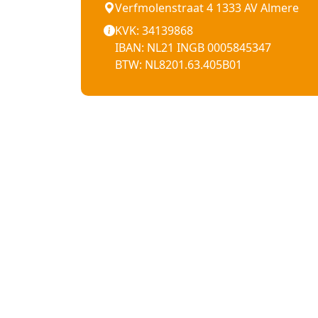
Verfmolenstraat 4 1333 AV Almere
KVK: 34139868
IBAN: NL21 INGB 0005845347
BTW: NL8201.63.405B01