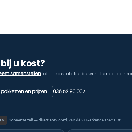
bij u kost?
teem samenstellen
, of een installatie die wij helemaal op ma
k pakketten en prijzen
036 52 90 007
IG
Probeer ze zelf — direct antwoord, van dé VEB-erkende specialist.