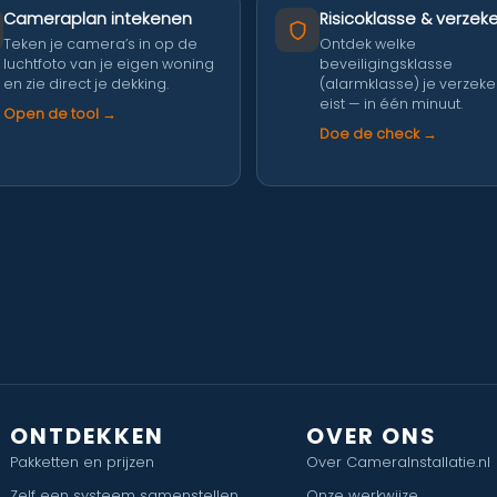
Cameraplan intekenen
Risicoklasse & verzeke
Teken je camera’s in op de
Ontdek welke
luchtfoto van je eigen woning
beveiligingsklasse
en zie direct je dekking.
(alarmklasse) je verzek
eist — in één minuut.
Open de tool →
Doe de check →
ONTDEKKEN
OVER ONS
Pakketten en prijzen
Over CameraInstallatie.nl
Zelf een systeem samenstellen
Onze werkwijze