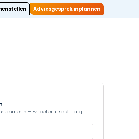
enstellen
Adviesgesprek inplannen
ocaties
Werkwijze
Over ons
Projecten
Contact
n
nummer in — wij bellen u snel terug.